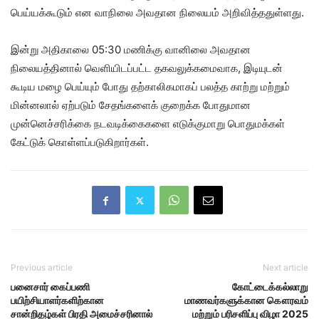
பெய்யக்கூடும் என வாநிலை அவதான நிலையம் அறிவித்ததுள்ளது.
இன்று அதிகாலை 05:30 மணிக்கு வானிலை அவதான
நிலையத்தினால் வெளியிடப்பட்ட தகவலுக்கமைவாக, இடியுடன்
கூடிய மழை பெய்யும் போது தற்காலிகமாகப் பலத்த காற்று மற்றும்
மின்னலால் ஏற்படும் சேதங்களைக் குறைக்க போதுமான
முன்னெச்சரிக்கை நடவடிக்கைகளை எடுக்குமாறு பொதுமக்கள்
கேட்டுக் கொள்ளப்படுகிறார்கள்.
Previous article
Next article
பனைசார் கைப்பணி
கோட்டைக்கல்லாறு
பயிற்சியாளர்களிற்கான
மாணவர்களுக்கான கௌரவம்
சான்றிதழ்கள் பிரதி அமைச்சரினால்
மற்றும் பரிசளிப்பு விழா 2025