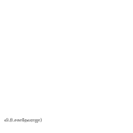
வி.ரி.சகாதேவராஜா)