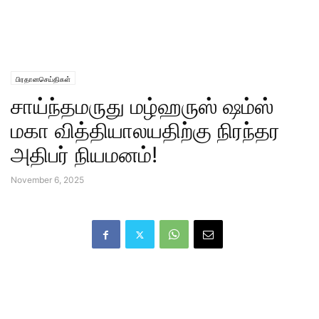
பிரதானசெய்திகள்
சாய்ந்தமருது மழ்ஹருஸ் ஷம்ஸ்
மகா வித்தியாலயதிற்கு நிரந்தர
அதிபர் நியமனம்!
November 6, 2025