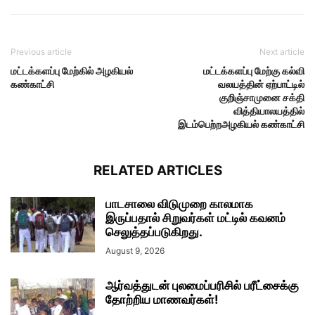
Previous article
Next article
மட்டக்களப்பு மேற்கில் அழகியல்
மட்டக்களப்பு மேற்கு கல்வி
கண்காட்சி
வலயத்தின் ஏற்பாட்டில்
குறிஞ்சாமுனை சக்தி
வித்தியாலயத்தில்
இடம்பெற்றஅழகியல் கண்காட்சி
RELATED ARTICLES
பாடசாலை விடுமுறை காலமாக
இருப்பதால் சிறுவர்கள் மட்டில் கவனம்
செலுத்தப்படுகிறது.
August 9, 2026
ஆர்வத்துடன் புலமைப்பரிசில் பரீட்சைக்கு
தோற்றிய மாணவர்கள்!