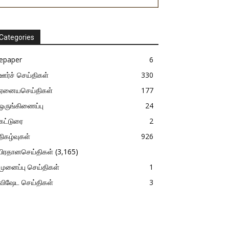
Categories
epaper
6
ஊர்ச் செய்திகள்
330
ஏனையசெய்திகள்
177
ஒருங்கிணைப்பு
24
கட்டுரை
2
நிகழ்வுகள்
926
பிரதானசெய்திகள்
(3,165)
முனைப்பு செய்திகள்
1
விஷேட செய்திகள்
3