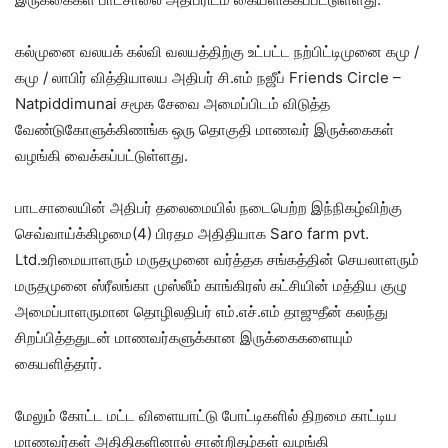
கல்முனை வலயக் கல்வி வலயத்திற்கு உட்பட்ட நற்பிட்டிமுனை கமு /
கமு / லாபிர் வித்தியாலய அதிபர் சி.எம் நஜீப் Friends Circle –
Natpiddimunai சமூக சேவை அமைப்பிடம் விடுத்த
வேண்டுகோளுக்கிணங்க ஒரு தொகுதி மாணவர் இருக்கைகள்
வழங்கி வைக்கப்பட்டுள்ளது.
பாடசாலையின் அதிபர் தலைமையில் நடைபெற்ற இந்நிகழ்விற்கு
செவ்வாய்க்கிழமை(4) பிரதம அதிதியாக Saro farm pvt.
Ltd.உரிமையாளரும் மருதமுனை வர்த்தக சங்கத்தின் செயலாளரும்
மருதமுனை ஸ்ரீலங்கா முஸ்லீம் காங்கிரஸ் கட்சியின் மத்திய குழு
அமைப்பாளருமான தொழிலதிபர் எம்.எச்.எம் தாஜுதீன் கலந்து
சிறப்பித்ததுடன் மாணவர்களுக்கான இருக்கைகளையும்
கையளித்தார்.
மேலும் கோட்ட மட்ட விளையாட்டு போட்டிகளில் திறமை காட்டிய
மாணவர்கள் அதிதிகளினால் சான்றிதழ்கள் வழங்கி