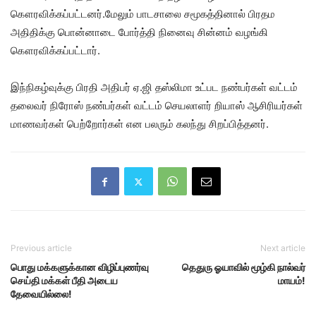
கௌரவிக்கப்பட்டனர்.மேலும் பாடசாலை சமூகத்தினால் பிரதம
அதிதிக்கு பொன்னாடை போர்த்தி நினைவு சின்னம் வழங்கி
கௌரவிக்கப்பட்டார்.
இந்நிகழ்வுக்கு பிரதி அதிபர் ஏ.ஜி தஸ்லிமா உட்பட நண்பர்கள் வட்டம்
தலைவர் நிரோஸ் நண்பர்கள் வட்டம் செயலாளர் றியாஸ் ஆசிரியர்கள்
மாணவர்கள் பெற்றோர்கள் என பலரும் கலந்து சிறப்பித்தனர்.
Previous article
Next article
பொது மக்களுக்கான விழிப்புணர்வு
தெதுரு ஓயாவில் மூழ்கி நால்வர்
செய்தி மக்கள் பீதி அடைய
மாயம்!
தேவையில்லை!