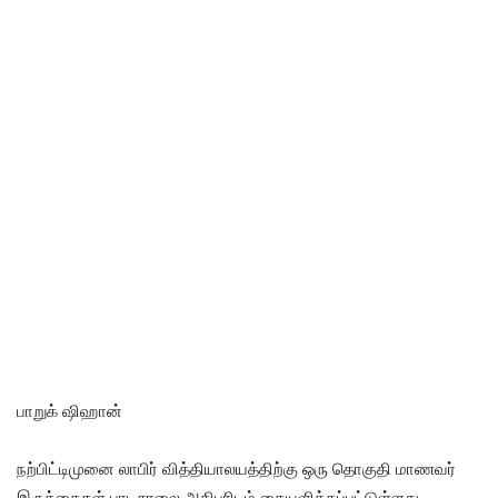
பாறுக் ஷிஹான்
நற்பிட்டிமுனை லாபிர் வித்தியாலயத்திற்கு ஒரு தொகுதி மாணவர்
இருக்கைகள் பாடசாலை அதிபரிடம் கையளிக்கப்பட்டுள்ளது.