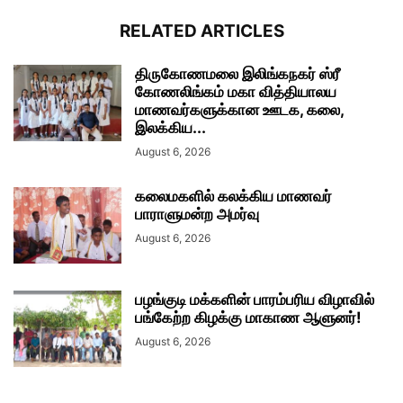
RELATED ARTICLES
திருகோணமலை இலிங்கநகர் ஸ்ரீ
கோணலிங்கம் மகா வித்தியாலய
மாணவர்களுக்கான ஊடக, கலை,
இலக்கிய...
August 6, 2026
கலைமகளில் கலக்கிய மாணவர்
பாராளுமன்ற அமர்வு
August 6, 2026
பழங்குடி மக்களின் பாரம்பரிய விழாவில்
பங்கேற்ற கிழக்கு மாகாண ஆளுனர்!
August 6, 2026