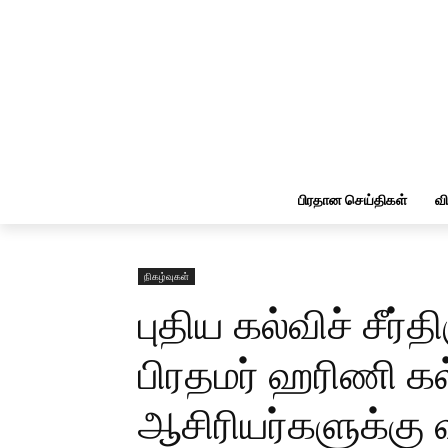
பிரதான செய்திகள்
வ
நிகழ்வுகள்
புதிய கல்விச் சீர்
பிரதமர் ஹரிணி க
ஆசிரியர்களுக்கு 