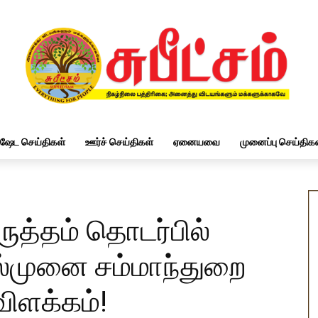
ிஷேட செய்திகள்
ஊர்ச் செய்திகள்
ஏனையவை
முனைப்பு செய்திகள
திருத்தம் தொடர்பில்
ல்முனை சம்மாந்துறை
விளக்கம்!