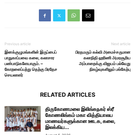
Previous article
Next article
இனக்குழுமங்களின் இருப்பைப்
பிரதமரும் கல்வி அமைச்சருமான
பாதுகாப்பவை கலை, கலாசார
கலாநிதி ஹரிணி அமரசூரிய
பண்பாடுகளேயாகும். –
அம்பாறைக்கு விஜயம் பல்வேறு
கோறளைப்பற்று தெற்கு பிரதேச
நிகழ்வுகளிலும் பங்கேற்பு
செயலாளர்
RELATED ARTICLES
திருகோணமலை இலிங்கநகர் ஸ்ரீ
கோணலிங்கம் மகா வித்தியாலய
மாணவர்களுக்கான ஊடக, கலை,
இலக்கிய...