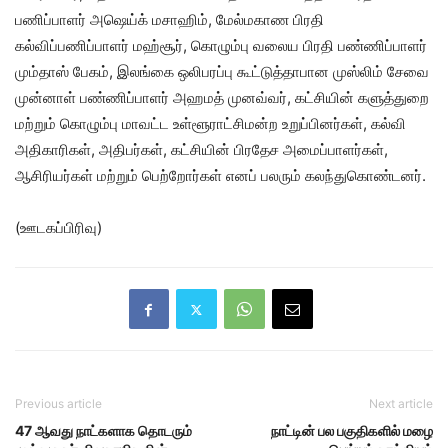
பணிப்பாளர் அஷெய்க் மசாஹிம், மேல்மகாண பிரதி
கல்விப்பணிப்பாளர் மஹ்சூர், கொழும்பு வலைய பிரதி பண்ணிப்பாளர்
மும்தாஸ் பேகம், இலங்கை ஒலிபரப்பு கூட்டுத்தாபான முஸ்லிம் சேவை
முன்னாள் பண்ணிப்பாளர் அஹமத் முனவ்வர், கட்சியின் களுத்துறை
மற்றும் கொழும்பு மாவட்ட உள்ளூராட்சிமன்ற உறுப்பினர்கள், கல்வி
அதிகாரிகள், அதிபர்கள், கட்சியின் பிரதேச அமைப்பாளர்கள்,
ஆசிரியர்கள் மற்றும் பெற்றோர்கள் எனப் பலரும் கலந்துகொண்டனர்.
(ஊடகப்பிரிவு)
Previous article
Next article
47 ஆவது நாட்களாக தொடரும்
நாட்டின் பல பகுதிகளில் மழை