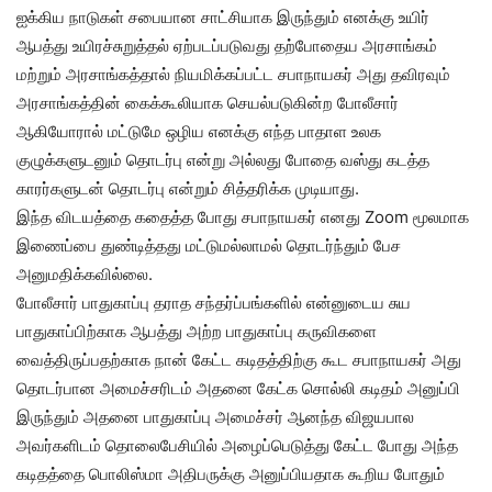
ஐக்கிய நாடுகள் சபையான சாட்சியாக இருந்தும் எனக்கு உயிர்
ஆபத்து உயிரச்சுறுத்தல் ஏற்படப்படுவது தற்போதைய அரசாங்கம்
மற்றும் அரசாங்கத்தால் நியமிக்கப்பட்ட சபாநாயகர் அது தவிரவும்
அரசாங்கத்தின் கைக்கூலியாக செயல்படுகின்ற போலீசார்
ஆகியோரால் மட்டுமே ஒழிய எனக்கு எந்த பாதாள உலக
குழுக்களுடனும் தொடர்பு என்று அல்லது போதை வஸ்து கடத்த
காரர்களுடன் தொடர்பு என்றும் சித்தரிக்க முடியாது.
இந்த விடயத்தை கதைத்த போது சபாநாயகர் எனது Zoom மூலமாக
இணைப்பை துண்டித்தது மட்டுமல்லாமல் தொடர்ந்தும் பேச
அனுமதிக்கவில்லை.
போலீசார் பாதுகாப்பு தராத சந்தர்ப்பங்களில் என்னுடைய சுய
பாதுகாப்பிற்காக ஆபத்து அற்ற பாதுகாப்பு கருவிகளை
வைத்திருப்பதற்காக நான் கேட்ட கடிதத்திற்கு கூட சபாநாயகர் அது
தொடர்பான அமைச்சரிடம் அதனை கேட்க சொல்லி கடிதம் அனுப்பி
இருந்தும் அதனை பாதுகாப்பு அமைச்சர் ஆனந்த விஜயபால
அவர்களிடம் தொலைபேசியில் அழைப்பெடுத்து கேட்ட போது அந்த
கடிதத்தை பொலிஸ்மா அதிபருக்கு அனுப்பியதாக கூறிய போதும்