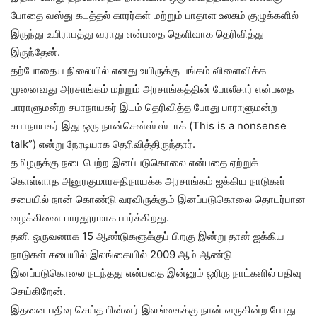
போதை வஸ்து கடத்தல் காரர்கள் மற்றும் பாதாள உலகம் குழுக்களில்
இருந்து உயிராபத்து வராது என்பதை தெளிவாக தெரிவித்து
இருந்தேன்.
தற்போதைய நிலையில் எனது உயிருக்கு பங்கம் விளைவிக்க
முனைவது அரசாங்கம் மற்றும் அரசாங்கத்தின் போலீசார் என்பதை
பாராளுமன்ற சபாநாயகர் இடம் தெரிவித்த போது பாராளுமன்ற
சபாநாயகர் இது ஒரு நான்சென்ஸ் ஸ்டாக் (This is a nonsense
talk”) என்று நேரடியாக தெரிவித்திருந்தார்.
தமிழருக்கு நடைபெற்ற இனப்படுகொலை என்பதை ஏற்றுக்
கொள்ளாத அனுரகுமாரசதிநாயக்க அரசாங்கம் ஐக்கிய நாடுகள்
சபையில் நான் கொண்டு வரவிருக்கும் இனப்படுகொலை தொடர்பான
வழக்கினை பாரதூரமாக பார்க்கிறது.
தனி ஒருவனாக 15 ஆண்டுகளுக்குப் பிறகு இன்று தான் ஐக்கிய
நாடுகள் சபையில் இலங்கையில் 2009 ஆம் ஆண்டு
இனப்படுகொலை நடந்தது என்பதை இன்னும் ஒரிரு நாட்களில் பதிவு
செய்கிறேன்.
இதனை பதிவு செய்த பின்னர் இலங்கைக்கு நான் வருகின்ற போது