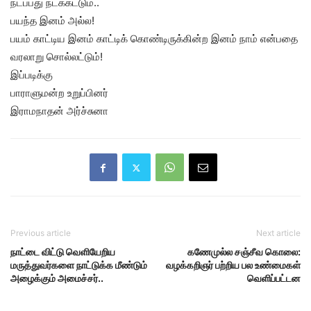
நடப்பது நடக்கட்டும்..
பயந்த இனம் அல்ல!
பயம் காட்டிய இனம் காட்டிக் கொண்டிருக்கின்ற இனம் நாம் என்பதை
வரலாறு சொல்லட்டும்!
இப்படிக்கு
பாராளுமன்ற உறுப்பினர்
இராமநாதன் அர்ச்சுனா
Previous article
Next article
நாட்டை விட்டு வெளியேறிய
கணேமுல்ல சஞ்சீவ கொலை:
மருத்துவர்களை நாட்டுக்க மீண்டும்
வழக்கறிஞர் பற்றிய பல உண்மைகள்
அழைக்கும் அமைச்சர்..
வெளிப்பட்டன