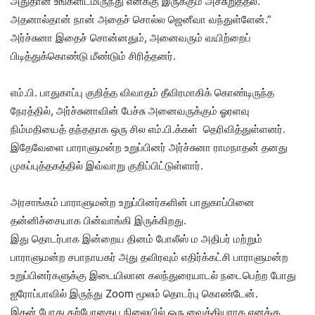
அதுதான் உங்களிடமிருந்து எனக்கு இருக்கும் அச்சுறுத்தல்.
அதனால்தான் நான் அதைச் சொல்ல ஜெனீவா வந்துள்ளேன்.”
அர்ச்சுனா இதைச் சொன்னதும், அனைவரும் வயிற்றைப்
பிடித்துக்கொண்டு மீண்டும் சிரித்தனர்.
எம்.பி. பாதுகாப்பு குறித்த விவாதம் தீவிரமாகிக் கொண்டிருந்த
நேரத்தில், அர்ச்சுனாவின் பேச்சு அனைவருக்கும் ஓரளவு
நிம்மதியைத் தந்ததாக ஒரு சில எம்.பி.க்கள் தெரிவித்துள்ளனர்.
இதேவேளை பாராளுமன்ற உறுப்பினர் அர்ச்சுனா ராமநாதன் தனது
முகப்புத்தகத்தில் இவ்வாறு குறிப்பிட்டுள்ளார்.
அரசாங்கம் பாராளுமன்ற உறுப்பினர்களின் பாதுகாப்பினை
தன்னிச்சையாக பின்வாங்கி இருக்கிறது.
இது தொடர்பாக இன்றைய தினம் போலீஸ் ம அதிபர் மற்றும்
பாராளுமன்ற சபாநாயகர் அது தவிரவும் எதிர்க்கட்சி பாராளுமன்ற
உறுப்பினர்களுக்கு இடையிலான கலந்துரையாடல் நடைபெற்ற போது
ஐரோப்பாவில் இருந்து Zoom மூலம் தொடர்பு கொண்டேன்.
இதன் போது தற்போதைய நிலையில் ஒரு வைத்தியராக எனக்கு