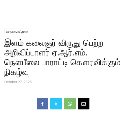
பிரதானசெய்திகள்
இளம் கலைஞர் விருது பெற்ற
அறிவிப்பாளர் ஏ.ஆர்.எம்.
நௌபீலை பாராட்டி கௌரவிக்கும்
நிகழ்வு
October 27, 2025