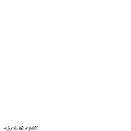
எம்.எஸ்.எம்.ஸாகிர்)