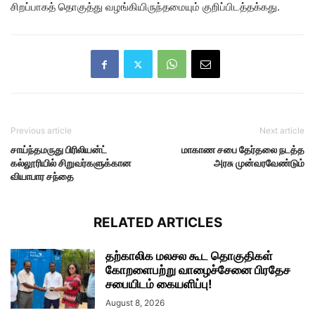
சிறப்பாகத் தொகுத்து வழங்கியிருந்தமையும் குறிப்பிடத்தக்கது.
Previous article
Next article
சாய்ந்தமருது பிரிலியன்ட்
மாகாண‌ ச‌பை தேர்த‌லை ந‌ட‌த்த‌
கல்லூரியில் சிறுவர்களுக்கான
அர‌சு முன்வ‌ர‌வேண்டும்
வியாபார சந்தை
RELATED ARTICLES
தற்காலிக மலசல கூட தொகுதிகள்
கோறளைபற்று வாழைச்சேனை பிரதேச
சபையிடம் கையளிப்பு!
August 8, 2026