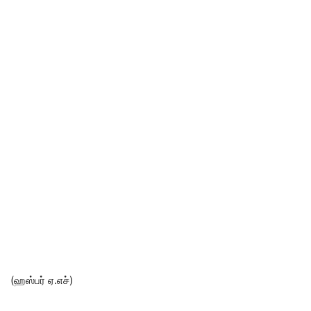
(ஹஸ்பர் ஏ.எச்)