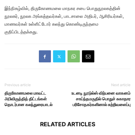
இந்நிகழ்வில், திருகோணமலை மாநகர சபை பொதுநூலகத்தின்
நூலகர், நூலக அங்கத்தவர்கள், பாடசாலை அதிபர், ஆசிரியர்கள்,
மாணவர்கள் உள்ளிட்டோர் கலந்து கொண்டிருந்தமை
குறிப்பிடத்தக்கது.
Previous article
Next article
திருகோணமலை மாவட்ட
உடனடி நூடுல்ஸ் விற்பனை வாகனம்
அபிவிருத்தித் திட்டங்கள்
சாய்ந்தமருதில் பொதுச் சுகாதார
தொடர்பான கலந்துரையாடல்
பரிசோதகர்களினால் சுற்றிவளைப்பு
RELATED ARTICLES