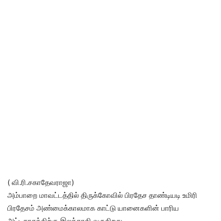
( வி.ரி.சகாதேவராஜா)
அம்பாறை மாவட்டத்தில் திருக்கோவில் பிரதேச தாண்டியடி உமிரி
பிரதேசம் அண்மைக்காலமாக காட்டு யானைகளின் பாரிய
அட்டகாசத்திற்கு இலக்காகி வருகிறது.