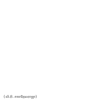
( வி.ரி. சகாதேவராஜா)