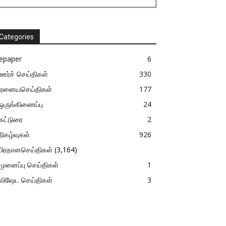
Categories
epaper
6
ஊர்ச் செய்திகள்
330
ஏனையசெய்திகள்
177
ஒருங்கிணைப்பு
24
கட்டுரை
2
நிகழ்வுகள்
926
பிரதானசெய்திகள்
(3,164)
முனைப்பு செய்திகள்
1
விஷேட செய்திகள்
3