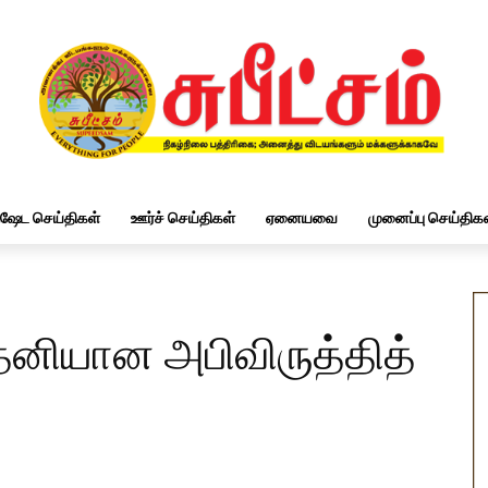
ிஷேட செய்திகள்
ஊர்ச் செய்திகள்
ஏனையவை
முனைப்பு செய்திகள
 தனியான அபிவிருத்தித்