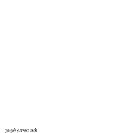
நூருல் ஹுதா உமர்