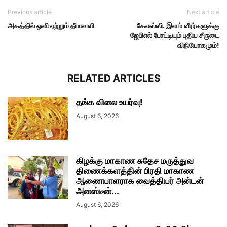
Previous article
Next article
அகத்தில் ஒளி ஏற்றும் தீபாவளி
கேஎஸ்ஸி. இளம் வீரர்களுக்கு
ஜேபிஎல் போட்டியும் புதிய சீருடை
விநியோகமும்!
RELATED ARTICLES
தங்க விலை உயர்வு!
August 6, 2026
கிழக்கு மாகாண சுதேச மருத்துவ
திணைக்களத்தின் பிரதி மாகாண
ஆணையாளராக வைத்தியர் அன்டன்
அனஸ்டீன்...
August 6, 2026