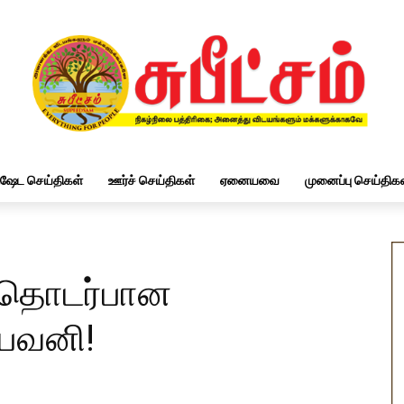
ிஷேட செய்திகள்
ஊர்ச் செய்திகள்
ஏனையவை
முனைப்பு செய்திகள
் தொடர்பான
ைபவனி!