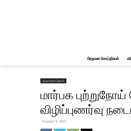
பிரதான செய்திகள்
வ
பிரதானசெய்திகள்
மார்பக புற்றுநோய
விழிப்புணர்வு நட
October 9, 2025