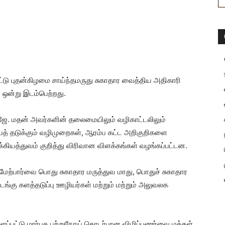
ிட்டு புதன்கிழமை சாய்ந்தமருது சுகாதார வைத்திய அதிகாரி
 ஒன்று இடம்பெற்றது.
் ஜே. மதன் அவர்களின் தலைமையிலும் வழிகாட்டலிலும்
த் தடுக்கும் வழிமுறைகள், ஆரம்ப கட்ட அறிகுறிகளை
ியத்துவம் குறித்து விரிவான விளக்கங்கள் வழங்கப்பட்டன.
மேற்பார்வை பொது சுகாதார மருத்துவ மாது, பொதுச் சுகாதார
ெங்கு களத்தடுப்பு ஊழியர்கள் மற்றும் மற்றும் அலுவலக
்ளப்பட்டு மார்பக புற்றுநோய் தொடர்பான விழிப்புணர்வை மக்கள்