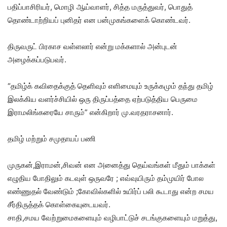
பதிப்பாசிரியர், மொழி ஆய்வாளர், சித்த மருத்துவர், பொதுத்
தொண்டாற்றியப் புனிதர் என பன்முகங்களைக் கொண்டவர்.
திருவருட் பிரகாச வள்ளலார் என்று மக்களால் அன்புடன்
அழைக்கப்படுபவர்.
“தமிழ்க் கவிதைக்குத் தெளிவும் எளிமையும் உருக்கமும் தந்து தமிழ்
இலக்கிய வளர்ச்சியில் ஒரு திருப்பத்தை ஏற்படுத்திய பெருமை
இராமலிங்கரையே சாரும்” என்கிறார் மு.வரதராசனார்.
தமிழ் மற்றும் சமுதாயப் பணி
முருகன்,இராமன்,சிவன் என அனைத்து தெய்வங்கள் மீதும் பாக்கள்
எழுதிய போதிலும் கடவுள் ஒருவரே ; எவ்வுயிரும் தம்முயிர் போல
எண்ணுதல் வேண்டும் ;கோவில்களில் உயிர்ப் பலி கூடாது என்ற சமய
சீர்திருத்தக் கொள்கையுடையவர்.
சாதி,சமய வேற்றுமைகளையும் வழிபாட்டுச் சடங்குகளையும் மறுத்து,