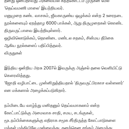
தனது ஒன்பதாவது அகவையில் கந்தகோட்டம் முருகன் மேல்
‘தெய்வமணி மாலை’ இயற்றியவர்.
மனுமுறை கண்ட வாசகம், ஜீவகாருண்ய ஒழுக்கம் என்ற 2 உரைநடை
நூல்களையும் ஏறத்தாழ 6000 பாக்கள், ஆறு திருமுறைகள் கொண்ட
திருவருட்பாவை இயற்றியுள்ளார்.
ஒழிவிலொடுக்கம், தொண்டை மண்டல சதகம், சின்மய தீபிகை
ஆகிய நூல்களைப் பதிப்பித்தவர்.
விருதுகள்
இந்திய ஒன்றிய அரசு 2007ல் இவருக்கு அஞ்சல் தலை வெளியிட்டு
கௌரவித்தது.
‘ஜோதி வழிபாட்டை முன்னிறுத்தியதால் ‘திருவருட்பிரகாச வள்ளலார்’
என மக்களால் அழைக்கப்படுகிறார்.
நம்மிடையே வாழ்ந்து மனிதனும் தெய்வமாகலாம் என்ற
கோட்பாட்டுக்கு அமைவாக சாதி, சமய, சடங்குகள்,
மூடநம்பிக்கைகளுக்கு எதிராக சமூக சீர்திருத்த கோட்பாடுகளை
மக்கள் மத்தியிலே முன்வைத்து, தனக்கென சங்கம் அமைத்து