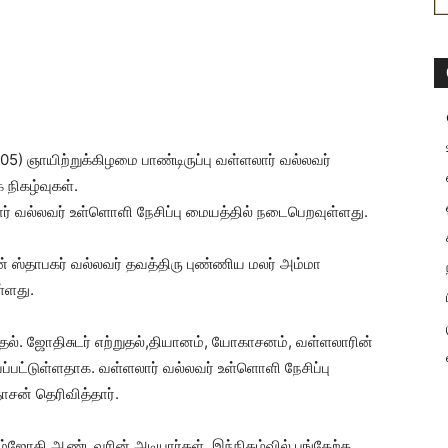
 ஞாயிற்றுக்கிழமை பாண்டிருப்பு வள்ளலார் வல்லவர்
 நிகழ்வுகள்.
ார் வல்லவர் உள்ளொளி நேசிப்பு மையத்தில் நடைபெறவுள்ளது.
் ஸ்தாபகர் வல்லவர் தவத்திரு புண்ணிய மலர் அம்மா
்ளது.
தல். ஜோதிசுடர் எற்றுதல்,தியானம், யோகாசனம், வள்ளலாரின்
்பட்டுள்ளதாக. வள்ளலார் வல்லவர் உள்ளொளி நேசிப்பு
ன் தெரிவித்தார்.
ரும்ஜோதி ஆண்டவரின் அடியார்கள். இந்நிகழ்வில் பங்கேற்க