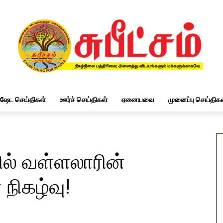
ிஷேட செய்திகள்
ஊர்ச் செய்திகள்
ஏனையவை
முனைப்பு செய்திகள
ில் வள்ளலாரின்
நிகழ்வு!