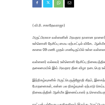
( வி.ரி. சகாதேவராஜா)
அருட்பிரகாச வள்ளலாின் அவதார நாளான நாளை(05)
உள்ளொளி நேசிப்பு மைய ஏற்பாட்டில் விசேட ஆன்மீக
காலை 09 மணி முதல் பாண்டிருப்பில் உள்ள வள்ளல
வள்ளலார் வல்லவர் உள்ளொளி நேசிப்பு நிலையத்தின
தலைமையில் இவ் அவதார தின விழா நடைபெற உள
இந்நிகழ்வுகளில் அருட்பெருஞ்ஜோதி கீதம், இசைத்
போதனைகள், என்ன பல நிகழ்வுகள் ஏற்பாடு செய்யப
நிலையத்தின் ஆன்மீக இணைப்பாளர் ந.சௌவியதாச
நாட்டின் பல்வேறு பகுதிகளிலும் இருந்து அருட்பெ