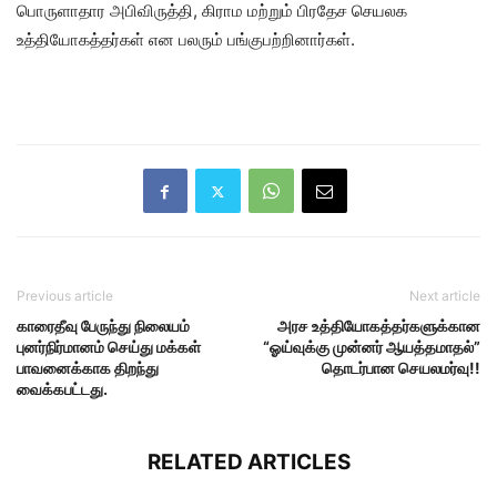
பொருளாதார அபிவிருத்தி, கிராம மற்றும் பிரதேச செயலக
உத்தியோகத்தர்கள் என பலரும் பங்குபற்றினார்கள்.
Previous article
Next article
காரைதீவு பேருந்து நிலையம்
அரச உத்தியோகத்தர்களுக்கான
புனர்நிர்மானம் செய்து மக்கள்
“ஓய்வுக்கு முன்னர் ஆயத்தமாதல்”
பாவனைக்காக திறந்து
தொடர்பான செயலமர்வு!!
வைக்கபட்டது.
RELATED ARTICLES