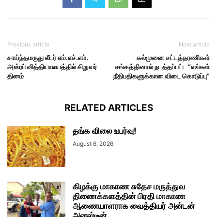
Previous article
Next article
சாய்ந்தமருது லீடர் எம்.எச்.எம்.
கல்முனை சட்டத்தரணிகள்
அஸ்ரப் வித்தியாலயத்தில் சிறுவர்
சங்கத்தினால் நடத்தப்பட்ட “எங்கள்
தினம்
நீதிபதிகளுக்கான விடை கொடுப்பு”
RELATED ARTICLES
தங்க விலை உயர்வு!
August 6, 2026
கிழக்கு மாகாண சுதேச மருத்துவ
திணைக்களத்தின் பிரதி மாகாண
ஆணையாளராக வைத்தியர் அன்டன்
அனஸ்டீன்...