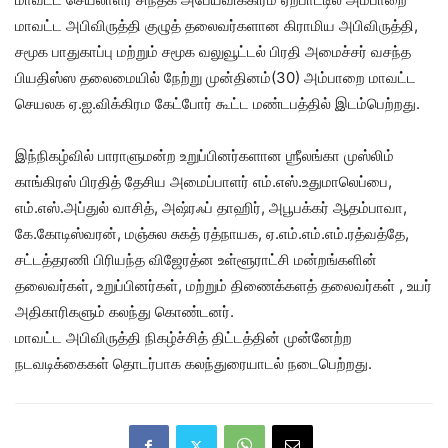
மாவட்ட அபிவிருத்தி குழுத் தலைவர்களான கிராமிய அபிவிருத்தி,
சமூக பாதுகாப்பு மற்றும் சமூக வலுவூட்டல் பிரதி அமைச்சர் வசந்த
பியதிஸ்ஸ தலைமையில் நேற்று முன்தினம்(30) அம்பாறை மாவட்ட
செயலக ஏ.ஐ.விக்கிரம கேட்போர் கூட்ட மண்டபத்தில் இடம்பெற்றது.
இந்நிகழ்வில் பாராளுமன்ற உறுப்பினர்களான ஶ்ரீலங்கா முஸ்லிம்
காங்கிரஸ் பிரதித் தேசிய அமைப்பாளர் எம்.எஸ்.உதுமாலெப்பை,
எம்.எஸ்.அப்துல் வாசித், அஷ்ரஃப் தாஹிர், அபூபக்கர் ஆதம்பாவா,
கே.கோடிஸ்வரன், மஞ்சுல சுகத் ரத்நாயக, ஏ.எம்.எம்.எம்.ரத்வத்தே,
சட்டத்தரணி பிரியந்த விஜேரத்ன உள்ளூராட்சி மன்றங்களின்
தலைவர்கள், உறுப்பினர்கள், மற்றும் திணைக்களத் தலைவர்கள் , உயர்
அதிகாரிகளும் கலந்து கொண்டனர்.
மாவட்ட அபிவிருத்தி நிகழ்ச்சித் திட்டத்தின் முன்னேற்ற
நடவடிக்கைகள் தொடர்பாக கலந்துரையாடல் நடைபெற்றது.