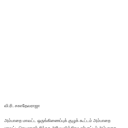
வி.ரி. சகாதேவராஜா
அம்பாறை மாவட்ட ஒருங்கிணைப்புக் குழுக் கூட்டம் அம்பாறை
மாவட்ட செயலாளர் சிந்தக அபேயவிக்கிரம ஏற்பாட்டில் அம்பாறை