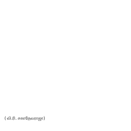
( வி.ரி. சகாதேவராஜா)