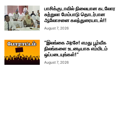
பாசிக்குடாவில் நிலையான கடலோர
சுற்றுலா மேம்பாடு தொடர்பான
ஆலோசனை கலந்துரையாடல்!!
August 7, 2026
“இலங்கை அரசே! எமது பூர்வீக
நிலங்களை உடனடியாக எம்மிடம்
ஒப்படையுங்கள்!”
August 7, 2026