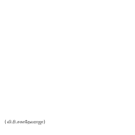
( வி.ரி.சகாதேவராஜா)