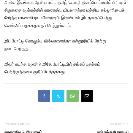
அகில இலங்கை தேசிய மட்ட தமிழ் மொழி தினப்போட்டியில் பிரிவு.5
சிறுகதை ஆக்கத்தில் காரைதீவு விபுலாநந்தா மத்திய கல்லூரியைச்
சேர்ந்த மாணவி ரா.மகோற்ஷபி இரண்டாம் இடத்தைப்பெற்று
வெள்ளிப் பதக்கத்தைப் பெற்றுள்ளார்.
இப் போட்டி கொழும்பு விவேகானந்தா கல்லூரியில் நேற்று
நடைபெற்றது.
இவர் கடந்த ஆண்டு இதே போட்டியில் தங்கப் பதக்கம்
பெற்றிருந்தமை குறிப்பிடத்தக்கது.
Previous article
Next article
காரைதீவு பெரிய பாலம்
உயிருக்கு போராடிய