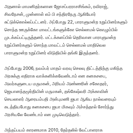
அதனால் மாமனிதர்களான ஜோசப்பரராசசிங்கம், ரவிராஜ்,
சிவநேசன், முன்னாள் எம் பி சந்திரநேரு ஆகியோர்
சுட்டுக்கொல்லப்பட்டனர். அப்போது 22, பாராளுமன்ற உறுப்பினர்களும்
சொந்த ஊருக்கோ மாவட்டங்களுக்கோ செல்லாமல் கொழும்பில்
முடக்கப்பட்டிருத்தனர். மட்டக்களப்பில் தெரிவான பாராளுமன்ற
உறுப்பினர்களும் சொந்த மாவட்டம் செல்லாமல் மாதிவெல
பாராளுமன்ற உறுப்பினர் விடுதியில் தங்கி இருந்தனர்.
அப்போது 2006, நவம்பர் மாதம் வரவு செலவு திட்டத்திற்கு மகிந்த
அரசுக்கு எதிராக வாக்களிக்கவேண்டாம் என கனகசபை,
அவர்களுடைய மருமகன், அரியம் அண்ணரின் சகோதரர்,
ஜெயானந்தமூர்தியின் மருமகன், தங்கேஷ்வரி அக்காவின்
செயலாளர் ஆரையம்பதி அன்புமணி ஐயா ஆகிய நால்வரையும்
கடத்தியபோது கனகசபை ஐயா மிகவும் அச்சத்தால் சோர்ந்து
அரசியலே வேண்டாம் என முடிவெடுத்தார்.
அந்தப்பயம் காரணமாக 2010, தேர்தலில் வேட்பாளராக