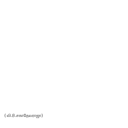
( வி.ரி.சகாதேவராஜா)