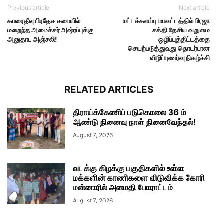
Previous article
Next article
காரைதீவு பிரதேச சபையில்
மட்டக்களப்பு மாவட்டத்தில் பிரஜா
மறைந்த அமைச்சர் அஷ்ரப்புக்கு
சக்தி தேசிய வறுமை
அனுதாப அஞ்சலி!
ஒழிப்புத்திட்டத்தை
செயற்படுத்துவது தொடர்பான
விழிப்புணர்வு நிகழ்ச்சி
RELATED ARTICLES
திராய்க்கேணிப் படுகொலை 36 ம்
ஆண்டு நினைவு நாள் நினைவேந்தல்!
August 7, 2026
வடக்கு கிழக்கு பகுதிகளில் உள்ள
மக்களின் காணிகளை விடுவிக்க கோரி
மன்னாரில் அமைதி போராட்டம்
August 7, 2026