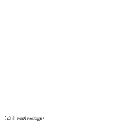
( வி.ரி.சகாதேவராஜா)