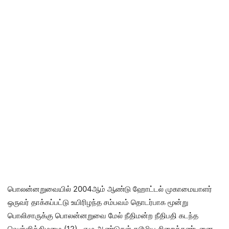
பொலன்னறுவையில் 2004ஆம் ஆண்டு ஹோட்டல் முகாமையாளர்
ஒருவர் தாக்கப்பட்டு உயிரிழந்த சம்பவம் தொடர்பாக மூன்று
பொலிசாருக்கு பொலன்னறுவை மேல் நீதிமன்ற நீதிபதி கடந்த
வௌ்ளிக்கிழமை (12) , ஏழு ஆண்டுகள் கடூழிய சிறைத்தண்டனை