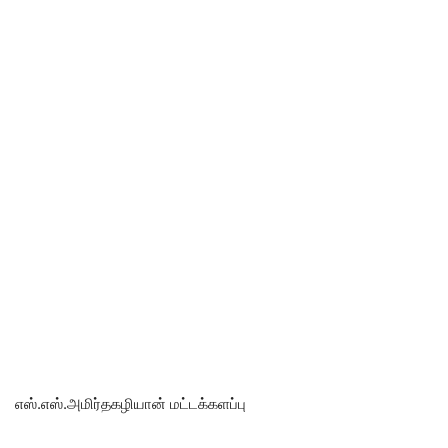
எஸ்.எஸ்.அமிர்தகழியான் மட்டக்களப்பு