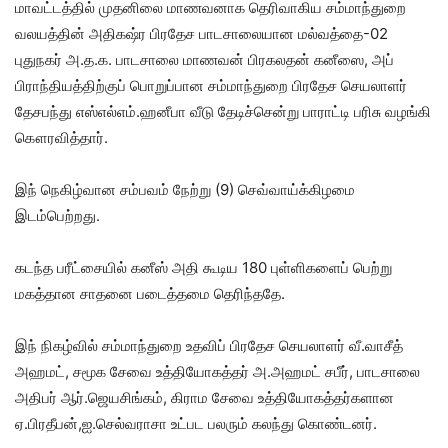
மாவட்டத்தில் முதனிலை மாணவனாக தெரிவாகிய சம்மாந்துறை
வலயத்தின் அதிகஷ்ர பிரதேச பாடசாலையான மல்வத்தை-02
புதுநகர் அ.த.க. பாடசாலை மாணவன் பிரகலதன் கனீஸை, அப்
பிராந்தியத்திற்குப் பொறுப்பான சம்மாந்துறை பிரதேச செயலாளர்
தேசபந்து எஸ்எல்எம்.ஹனீபா வீடு தேடிச்சென்று பாராட்டி பரிசு வழங்கி
கௌரவித்தார்.
இந் நெகிழ்வான சம்பவம் நேற்று (9) செவ்வாய்க்கிழமை
இடம்பெற்றது.
கடந்த பரீட்சையில் கனீஸ் அதி கூடிய 180 புள்ளிகளைப் பெற்று
மகத்தான சாதனை படைத்தமை தெரிந்ததே.
இந் நிகழ்வில் சம்மாந்துறை உதவிப் பிரதேச செயலாளர் வீ.வாசீத்
அஹமட், சமூக சேவை உத்தியோகத்தர் அ.அஹமட் சபீர், பாடசாலை
அதிபர் ஆர்.ஜெயசிங்கம், கிராம சேவை உத்தியோகத்தர்களான
ஏ.பிரதீபன்,ஐ.செல்வராசா உட்பட பலரும் கலந்து கொண்டனர்.