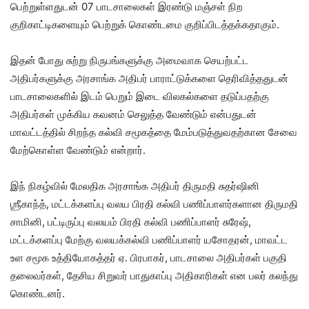
பெற்றுள்ளதுடன் 07 பாடசாலைகள் இரண்டு மஞ்சள் நிற
குறிகாட்டிகளையும் பெற்றுக் கொண்டமை குறிப்பிடத்தக்கதாகும்.
இதன் போது சுற்று நிருபங்களுக்கு அமைவாக செயற்பட்ட
அதிபர்களுக்கு அரசாங்க அதிபர் பாராட்டுக்களை தெரிவித்ததுடன்
பாடசாலைகளில் இடம் பெறும் இடை விலகல்களை தடுப்பதற்கு
அதிபர்கள் முக்கிய கவனம் செலுத்த வேண்டும் என்பதுடன்
மாவட்டத்தில் சிறந்த கல்வி சமூகத்தை மேம்படுத்துவதற்கான சேவை
மேற்கொள்ள வேண்டும் என்றார்.
இந் நிகழ்வில் மேலதிக அரசாங்க அதிபர் திருமதி சுதர்ஷினி
ஶ்ரீகாந்த், மட்டக்களப்பு வலய பிரதி கல்வி பணிப்பாளர்களான திருமதி
சாமினி, பட்டிருப்பு வலயம் பிரதி கல்வி பணிப்பாளர் சுரேஷ்,
மட்டக்களப்பு மேற்கு வலயக்கல்வி பணிப்பாளர் யசோதரன், மாவட்ட
உள சமூக உத்தியோகத்தர் ஏ. பிரபாகர், பாடசாலை அதிபர்கள் பகுதி
தலைவர்கள், தேசிய சிறுவர் பாதுகாப்பு அதிகாரிகள் என பலர் கலந்து
கொண்டனர்.