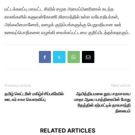
மட்டக்களப்பு மாவட்ட சிவில் சமூக அமைப்பினரினால் கடந்த
காலங்களில் களுவன்கோணி கிராமத்தில் உள்ள வயோதிபர்கள்,
அங்கவீனமானோர், ஏழைக் குடும்பங்களுக்கு பெறுமதியான உலர்
உணவுப்பொதிகளை வழங்கி வைக்கப்பட்டமை குறிப்பிடத்தக்கதாகும்.
Previous article
Next article
தமிழ் லெட்டரின் மகிழ்ச்சிப்பகிர்வில்
ஆயித்தியமலை தூய சதாசகாய
ஊடகர் சகா கௌரவிப்பு
மாதா ஆலய யாத்திரையின் போது
ரிதத்தின் ஏற்பாட்டில் தாகசாந்தி
நிலையம்
RELATED ARTICLES