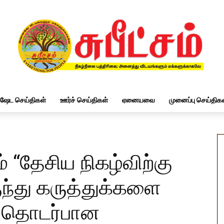
ிஷேட செய்திகள்
ஊர்ச் செய்திகள்
ஏனையவை
முனைப்பு செய்திகள
 “தேசிய நிகழ்விற்கு
ந்து கருத்துக்களை
் தொடர்பான