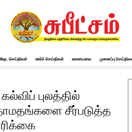
ிஷேட செய்திகள்
ஊர்ச் செய்திகள்
ஏனையவை
முனைப்பு செய்திகள
ல்விப் புலத்தில்
 தாமதங்களை சீர்படுத்த
ோரிக்கை