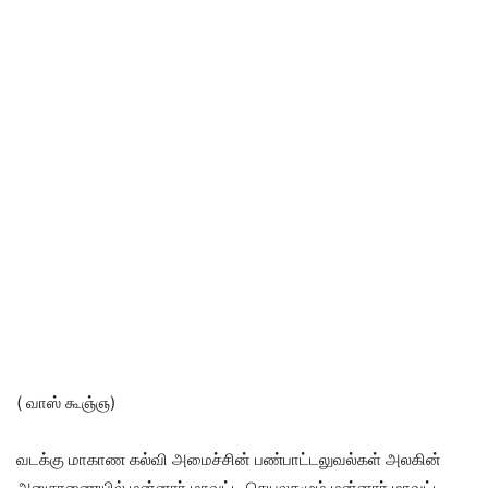
( வாஸ் கூஞ்ஞ)
வடக்கு மாகாண கல்வி அமைச்சின் பண்பாட்டலுவல்கள் அலகின்
அனுசரணையில் மன்னார் மாவட்ட செயலகமும் மன்னார் மாவட்ட