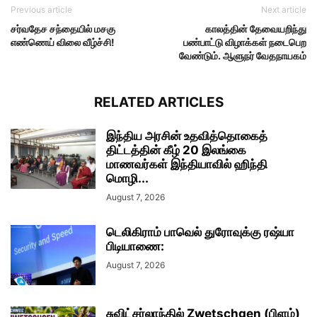
Previous article
Next article
சர்வதேச சந்தையில் மசகு
காலத்தின் தேவையறிந்து
எண்ணெய் விலை வீழ்ச்சி!
பண்பாட்டு விழாக்கள் நடைபெற
வேண்டும். ஆளுநர் வேதநாயகம்
RELATED ARTICLES
இந்திய அரசின் உதவித்தொகைத்
திட்டத்தின் கீழ் 20 இலங்கை
மாணவர்கள் இந்தியாவில் ஹிந்தி
மொழி...
August 7, 2026
டெலிகிராம் பாவெல் துரோவுக்கு ரஷ்யா
பிடியாணை:
August 7, 2026
சுவிட்சர்லாந்தில் Zwetschgen (பிளம்)