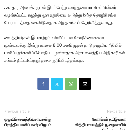
சுகாதார அமைச்சருடன் இடம்பெற்ற கலந்துரையாடலின் பின்னர்
வழங்கப்பட்ட எழுத்து மூல உறுதியை அடுத்து இந்த தொழிற்சங்க
போராட்டத்தை கைவிடுவதாக அந்த சங்கம் தெரிவித்துள்ளது.
வைத்தியர்கள் இடமாற்றம் உள்ளிட்ட பல கோரிக்கைகளை
முன்வைத்து இன்று காலை 8.00 மணி முதல் நாடு தழுவிய ரீதியில்
பணிப்பறக்கணிப்பில் ஈடுபட முன்னதாக அரச வைத்திய அதிகாரிகள்
சங்கம் திட்டமிட்டிருந்தமை குறிப்பிடத்தக்கது.
Previous article
Next article
ஒலுவில் வைத்தியசாலைக்கு
கோரக்கர் தமிழ் மகா
பிராந்திய பணிப்பாளர் விஜயம்
வித்தியாலயத்தில் நுழைவாயில்