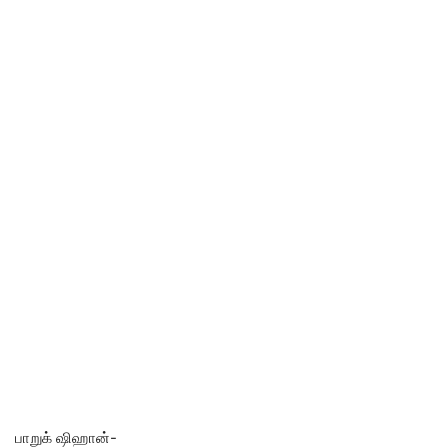
பாறுக் ஷிஹான்-