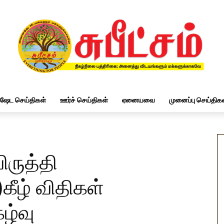
ிஷேட செய்திகள்
ஊர்ச் செய்திகள்
ஏனையவை
முனைப்பு செய்திகள
ிருத்தி
கீழ் விதிகள்
ழ்வு