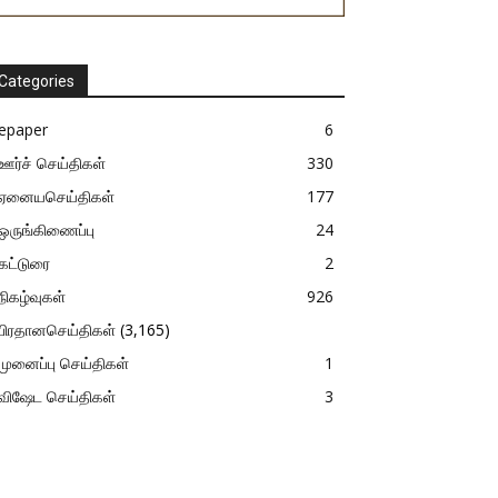
Categories
epaper
6
ஊர்ச் செய்திகள்
330
ஏனையசெய்திகள்
177
ஒருங்கிணைப்பு
24
கட்டுரை
2
நிகழ்வுகள்
926
பிரதானசெய்திகள்
(3,165)
முனைப்பு செய்திகள்
1
விஷேட செய்திகள்
3