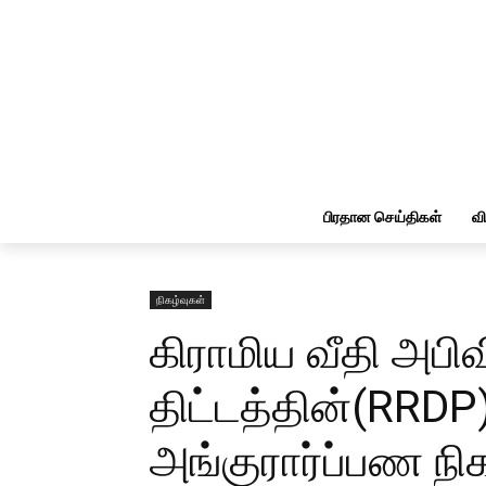
பிரதான செய்திகள்
வ
நிகழ்வுகள்
கிராமிய வீதி அபிவ
திட்டத்தின்(RRDP)
அங்குரார்ப்பண நிக