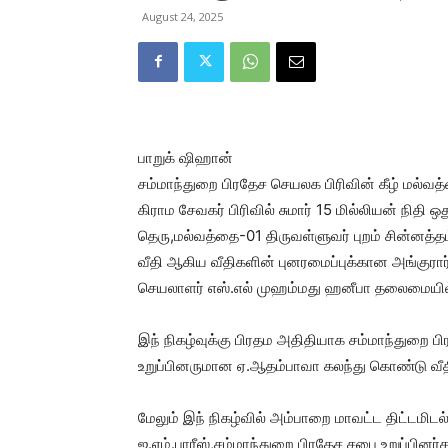
August 24, 2025
பாறுக் ஷிஹான்
சம்மாந்துறை பிரதேச செயலக பிரிவின் கீழ் மல்வ
கிராம சேவகர் பிரிவில் சுமார் 15 மில்லியன் நிதி ஒது
தெரு,மல்வத்தை-01 திருவள்ளுவர் புறம் சின்னத்த
வீதி ஆகிய வீதிகளின் புனரமைப்புக்கான அங்குரா
செயலாளர் எஸ்.எல் முஹம்மது ஹனீபா தலைமையில்
இந் நிகழ்வுக்கு பிரதம அதிதியாக சம்மாந்துறை 
உறுப்பினருமான ஏ.ஆதம்பாவா கலந்து கொண்டு வீ
மேலும் இந் நிகழ்வில் அம்பாறை மாவட்ட திட்டமிட
ஐ.எம்.பாரீஸ்,சம்மாந்துறை பிரதேச சபை உறுப்பினர்