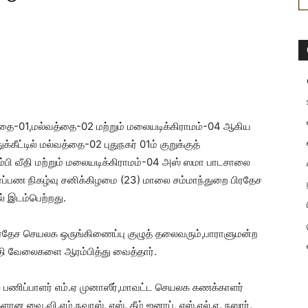
த்தை-01,மல்வத்தை-02 மற்றும் மலையடிக்கிராமம்-04 ஆகிய
க்கீட்டில் மல்வத்தை-02 புதுநகர் 01ம் குறுக்குத்
ம்பி வீதி மற்றும் மலையடிக்கிராமம்-04 அஸ் ஸமா பாடசாலை
ர்ப்பண நிகழ்வு சனிக்கிழமை (23) மாலை சம்மாந்துறை பிரதேச
 இடம்பெற்றது.
பிரதேச செயலக ஒருங்கிணைப்பு குழுத் தலைவரும்,பாராளுமன்ற
தி வேலைகளை ஆரம்பித்து வைத்தார்.
ல் பணிப்பாளர் எம்.ஏ முனாஸீர்,மாவட்ட செயலக கணக்காளர்
களான வை.வி.எம்.நவாஸ், எஸ். தீம் ஜனாப், எஸ்.எல்.ஏ. நஸார்,