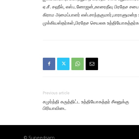
ஏ.சீ. சஹீல், எஸ்.டனோஜன்,காரைதீவு பிரதேச சபை உ
கிராம அமைப்பாளர் எஸ்.சாந்தகுமார்,பாராளுமன்ற 
முக்கியஸ்தர்கள்,பிரதேச செயலக உத்தியோகத்தர்
Previous article
சமுர்த்தி கருத்திட்ட உத்தியோகத்தர் சீலனுக்கு
பிரியாவிடை
© Supeedsam