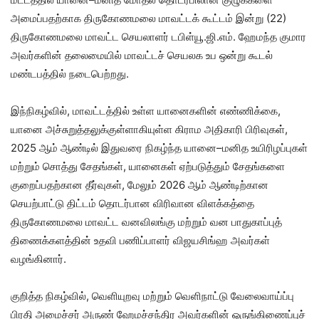
அமைப்பதற்காக திருகோணமலை மாவட்டக் கூட்டம் இன்று (22)
திருகோணமலை மாவட்ட செயலாளர் டபிள்யூ.ஜி.எம். ஹேமந்த குமார
அவர்களின் தலைமையில் மாவட்டச் செயலக உப ஒன்று கூடல்
மண்டபத்தில் நடைபெற்றது.
இந்நிகழ்வில், மாவட்டத்தில் உள்ள யானைகளின் எண்ணிக்கை,
யானை அச்சுறுத்தலுக்குள்ளாகியுள்ள கிராம அதிகாரி பிரிவுகள்,
2025 ஆம் ஆண்டில் இதுவரை நிகழ்ந்த யானை–மனித உயிரிழப்புகள்
மற்றும் சொத்து சேதங்கள், யானைகள் ஏற்படுத்தும் சேதங்களை
குறைப்பதற்கான தீர்வுகள், மேலும் 2026 ஆம் ஆண்டிற்கான
செயற்பாட்டு திட்டம் தொடர்பான விரிவான விளக்கத்தை
திருகோணமலை மாவட்ட வனவிலங்கு மற்றும் வன பாதுகாப்புத்
திணைக்களத்தின் உதவி பணிப்பாளர் விஜயசிங்ஹ அவர்கள்
வழங்கினார்.
குறித்த நிகழ்வில், வெளியுறவு மற்றும் வெளிநாட்டு வேலைவாய்ப்பு
பிரதி அமைச்சர் அருண் ஹேமச்சந்திர அவர்களின் ஒருங்கிணைப்புச்