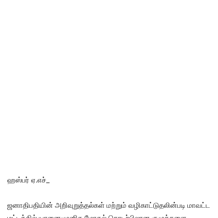
ஹஸ்பர் ஏ.எச்_
ஜனாதிபதியின் அறிவுறுத்தல்கள் மற்றும் வழிகாட்டுதலின்படி மாவட்ட
மட்டத்தில் யானை–மனித மோதல் தொடர்பிலான குழுக்களை