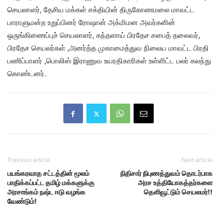
செயலாளர், தேசிய மக்கள் சக்தியின் திருகோணமலை மாவட்ட
பாராளுமன்ற உறுப்பினர் ரோஷான் அக்மிமன அவர்களின்
ஒருங்கிணைப்புச் செயலாளர், கந்தளாய் பிரதேச சபைத் தலைவர்,
பிரதேச செயலர்கள் ,அனர்த்த முகாமைத்துவ நிலைய மாவட்ட பிரதி
பணிப்பாளர் ,பொலிஸ் இராணுவ உயரதிகாரிகள் உள்ளிட்ட பலர் கலந்து
கொண்டனர்.
Previous article
Next article
பயங்கரவாத சட்டத்தின் மூலம்
நிதிசார் நிபுணத்துவம் தொடர்பாக
பாதிக்கப்பட்ட தமிழ் மக்களுக்கு
அரச உத்தியோகத்தர்களை
அரசாங்கம் நஷ்ட ஈடு வழங்க
தெளிவூட்டும் செயலமர்!!
வேண்டும்!