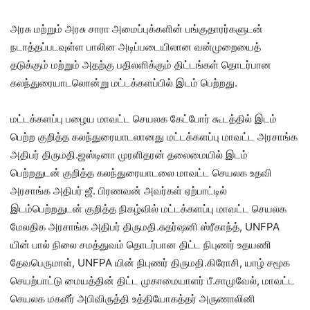
அரசு மற்றும் அரசு சாரா அமைப்புக்களின் பங்குதாரர்களுடன்
நடாத்தப்படவுள்ள பாலின அடிப்படையிலான வன்முறையைத்
தடுக்கும் மற்றும் அதற்கு பதிலளிக்கும் திட்டங்கள் தொடர்பான
கலந்துரையாடலொன்று மட்டக்களப்பில் இடம் பெற்றது.
மட்டக்களப்பு பழைய மாவட்ட செயலக கேட்போர் கூடத்தில் இடம்
பெற்ற குறித்த கலந்துரையாடலானது மட்டக்களப்பு மாவட்ட அரசாங்க
அதிபர் திருமதி.ஜஸ்டினா முரளிதரன் தலைமையில் இடம்
பெற்றதுடன் குறித்த கலந்துரையாடலை மாவட்ட செயலக உதவி
அரசாங்க அதிபர் ஜீ. பிரணவன் அவர்கள் ஏற்பாட்டில்
இடம்பெற்றதுடன் குறித்த நிகழ்வில் மட்டக்களப்பு மாவட்ட செயலக
மேலதிக அரசாங்க அதிபர் திருமதி.சுதர்ஷனி ஸ்ரீகாந்த், UNFPA
யின் பால் நிலை சமத்துவம் தொடர்பான திட்ட நிபுணர் உதயணி
தேவபெருமாள், UNFPA யின் நிபுணர் திருமதி.கிரோசி, யாழ் சமூக
செயற்பாட்டு மையத்தின் திட்ட முகாமையாளர் பீ.சாமுவேல், மாவட்ட
செயலக மகளீர் அபிவிருத்தி உத்தியோகத்தர் அருணாலினி