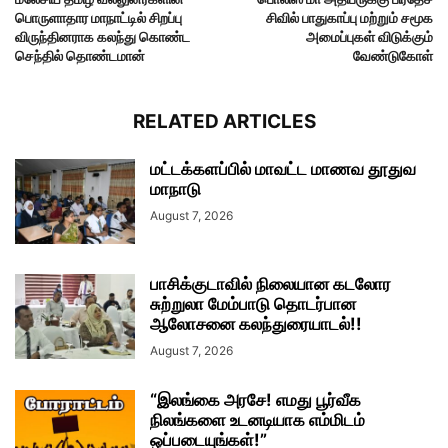
பொருளாதார மாநாட்டில் சிறப்பு
சிவில் பாதுகாப்பு மற்றும் சமூக
விருந்தினராக கலந்து கொண்ட
அமைப்புகள் விடுக்கும்
செந்தில் தொண்டமான்
வேண்டுகோள்
RELATED ARTICLES
மட்டக்களப்பில் மாவட்ட மாணவ தூதுவ
மாநாடு
August 7, 2026
பாசிக்குடாவில் நிலையான கடலோர
சுற்றுலா மேம்பாடு தொடர்பான
ஆலோசனை கலந்துரையாடல்!!
August 7, 2026
“இலங்கை அரசே! எமது பூர்வீக
நிலங்களை உடனடியாக எம்மிடம்
ஒப்படையுங்கள்!”