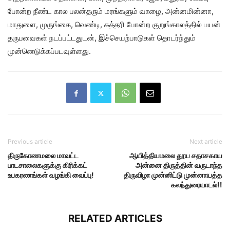
போன்ற நீண்ட கால பலன்தரும் மரங்களும் வாழை, அன்னமின்னா,
மாதுளை, முருங்கை, வெண்டி, கத்தரி போன்ற குறுங்காலத்தில் பயன்
தருபவைகள் நடப்பட்டதுடன், இச்செயற்பாடுகள் தொடர்ந்தும்
முன்னெடுக்கப்படவுள்ளது.
Previous article
Next article
திருகோணமலை மாவட்ட
ஆயித்தியமலை தூய சதாசகாய
பாடசாலைகளுக்கு கிரிக்கட்
அன்னை திருத்தின் வருடாந்த
உபகரணங்கள் வழங்கி வைப்பு!
திருவிழா முன்னிட்டு முன்னாயத்த
கலந்துரையாடல்!!
RELATED ARTICLES