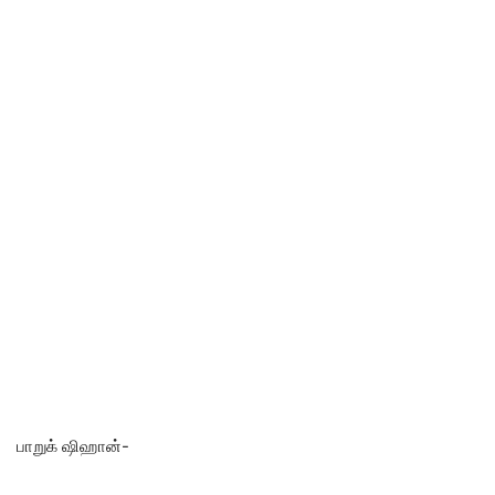
பாறுக் ஷிஹான்-