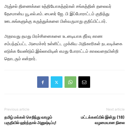
அஞ்சல் திணைக்கள உத்தியோகத்தர்கள் சங்கத்தின் தலைவர்
தேசமான்ய யூ.எல்.எம். பைஸர் ஜே. பி இப்போராட்டம் குறித்து
ஊடகங்களுக்கு கருத்துக்களை பின்வருமாறு குறிப்பிட்டார்.
அதாவது தமது பிரச்சினைகளை உடனடியாக தீர்வு காண
சம்பந்தப்பட்ட அமைச்சர் உள்ளிட்ட முக்கிய அதிகாரிகள் நடவடிக்கை
எடுக்க வேண்டும்.இல்லாவிடின் எமது போராட்டம் காலவறையின்றி
தொடரும் என்றார்.
Previous article
Next article
தமிழ் மக்கள் செறிந்து வாழும்
மட்டக்களப்பில் இன்று (18)
பகுதியில் ஹர்த்தால் அனுஷ்டிப்பு!
வழமையான நிலை