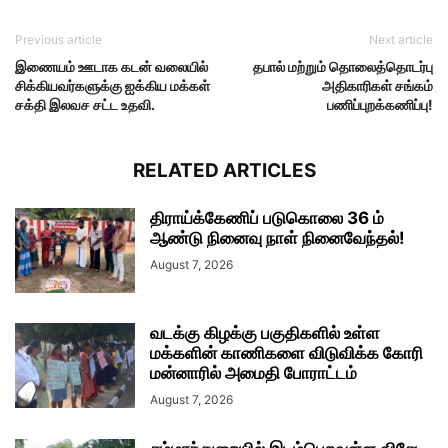
Previous article
Next article
இணையம் ஊடாக கடன் வலையில்
தபால் மற்றும் தொலைத்தொடர்பு
சிக்கியவர்களுக்கு ஐக்கிய மக்கள்
அதிகாரிகள் சங்கம்
சக்தி இலவச சட்ட உதவி.
பணிப்புறக்கணிப்பு!
RELATED ARTICLES
திராய்க்கேணிப் படுகொலை 36 ம்
ஆண்டு நினைவு நாள் நினைவேந்தல்!
August 7, 2026
வடக்கு கிழக்கு பகுதிகளில் உள்ள
மக்களின் காணிகளை விடுவிக்க கோரி
மன்னாரில் அமைதி போராட்டம்
August 7, 2026