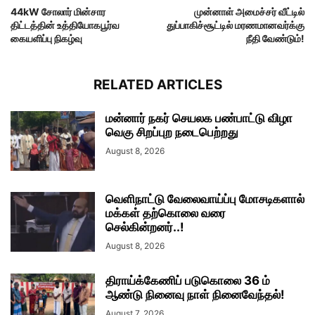
44kW சோலார் மின்சார
முன்னாள் அமைச்சர் வீட்டில்
திட்டத்தின் உத்தியோகபூர்வ
துப்பாகிச்சூட்டில் மரணமானவர்க்கு
கையளிப்பு நிகழ்வு
நீதி வேண்டும்!
RELATED ARTICLES
மன்னார் நகர் செயலக பண்பாட்டு விழா
வெகு சிறப்புற நடைபெற்றது
August 8, 2026
வெளிநாட்டு வேலைவாய்ப்பு மோசடிகளால்
மக்கள் தற்கொலை வரை
செல்கின்றனர்..!
August 8, 2026
திராய்க்கேணிப் படுகொலை 36 ம்
ஆண்டு நினைவு நாள் நினைவேந்தல்!
August 7, 2026