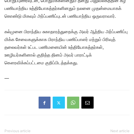
பொறுப்புணர்வுடன், பொதுமக்களினதும் தனது அலுவலகத்தின் கீழ்
பணியாற்றிய உத்தியோகத்தர்களினதும் நலனை முதன்மையாகக்
கொண்டு மிகவும் அர்ப்பணிப்புடன் பணியாற்றிய ஒருவராவார்.
கல்முனை பிராந்திய சுகாதாரத்துறைக்கு அவர் ஆற்றிய அர்ப்பணிப்பு
மிக்க சேவைகளுக்காக பிராந்திய பணிப்பாளர் மற்றும் பிரிவுத்
தலைவர்கள் உட்பட பணிமனையின் உத்தியோகத்தர்கள்,
ஊழியர்களினால் குறித்த தினம் அவர் பாராட்டிக்
கௌரவிக்கப்பட்டமை குறிப்பிடத்தக்கது.
—
Previous article
Next article