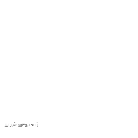
நூருல் ஹுதா உமர்