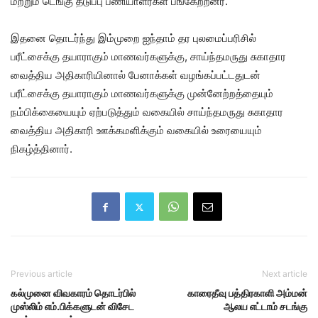
மற்றும் டெங்கு தடுப்பு பணியாளர்கள் பங்கேற்றனர்.
இதனை தொடர்ந்து இம்முறை ஐந்தாம் தர புலமைப்பரிசில்
பரீட்சைக்கு தயாராகும் மாணவர்களுக்கு, சாய்ந்தமருது சுகாதார
வைத்திய அதிகாரியினால் பேனாக்கள் வழங்கப்பட்டதுடன்
பரீட்சைக்கு தயாராகும் மாணவர்களுக்கு முன்னேற்றத்தையும்
நம்பிக்கையையும் ஏற்படுத்தும் வகையில் சாய்ந்தமருது சுகாதார
வைத்திய அதிகாரி ஊக்கமளிக்கும் வகையில் உரையையும்
நிகழ்த்தினார்.
Previous article
Next article
கல்முனை விவகாரம் தொடர்பில்
காரைதீவு பத்திரகாளி அம்மன்
முஸ்லிம் எம்.பிக்களுடன் விசேட
ஆலய எட்டாம் சடங்கு