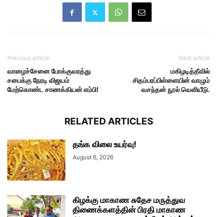
Previous article
Next article
வாழைச்சேனை போக்குவரத்து
மகிழடித்தீவில்
சபைக்கு நேரடி விஜயம்
சிதம்பரப்பிள்ளையின் வாழும்
மேற்கொண்ட சாணக்கியன் எம்பி!
வசந்தன் நூல் வெளியீடு.
RELATED ARTICLES
தங்க விலை உயர்வு!
August 6, 2026
கிழக்கு மாகாண சுதேச மருத்துவ
திணைக்களத்தின் பிரதி மாகாண