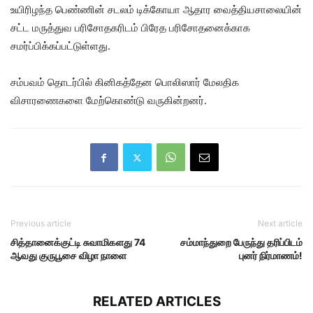
உயிரிழந்த பெண்ணின் சடலம் டிக்கோயா ஆதார வைத்தியசாலையின்
சட்ட மருத்துவ பரிசோதகரிடம் பிரேத பரிசோதனைக்காக
சமர்ப்பிக்கப்பட்டுள்ளது.
சம்பவம் தொடர்பில் கினிகத்தேன பொலிஸார் மேலதிக
விசாரணைகளை மேற்கொண்டு வருகின்றனர்.
Previous article
Next article
சித்தானைக்குட்டி சுவாமிகளது 74
சம்மாந்துறை பேருந்து தரிப்பிடம்
ஆவது குருபூசை விழா நாளை
புனர் நிர்மாணம்!
RELATED ARTICLES