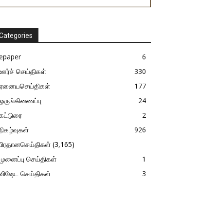
Categories
epaper
6
ஊர்ச் செய்திகள்
330
ஏனையசெய்திகள்
177
ஒருங்கிணைப்பு
24
கட்டுரை
2
நிகழ்வுகள்
926
பிரதானசெய்திகள்
(3,165)
முனைப்பு செய்திகள்
1
விஷேட செய்திகள்
3