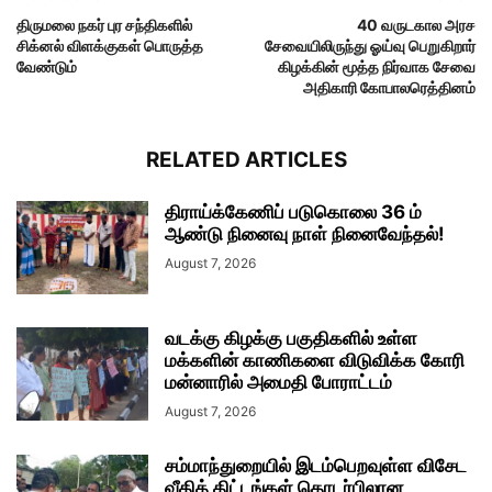
திருமலை நகர் புர சந்திகளில்
40 வருடகால அரச
சிக்னல் விளக்குகள் பொருத்த
சேவையிலிருந்து ஓய்வு பெறுகிறார்
வேண்டும்
கிழக்கின் மூத்த நிர்வாக சேவை
அதிகாரி கோபாலரெத்தினம்
RELATED ARTICLES
திராய்க்கேணிப் படுகொலை 36 ம்
ஆண்டு நினைவு நாள் நினைவேந்தல்!
August 7, 2026
வடக்கு கிழக்கு பகுதிகளில் உள்ள
மக்களின் காணிகளை விடுவிக்க கோரி
மன்னாரில் அமைதி போராட்டம்
August 7, 2026
சம்மாந்துறையில் இடம்பெறவுள்ள விசேட
வீதித் திட்டங்கள் தொடர்பிலான