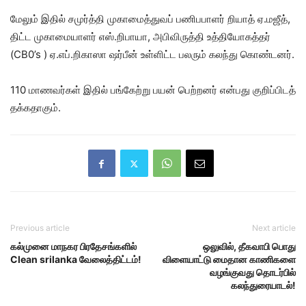
மேலும் இதில் சமுர்த்தி முகாமைத்துவப் பணிபபாளர் றியாத் ஏ.மஜீத்,
திட்ட முகாமையாளர் எஸ்.றிபாயா, அபிவிருத்தி உத்தியோகத்தர்
(CB0’s ) ஏ.எப்.றிகாஸா ஷர்பீன் உள்ளிட்ட பலரும் கலந்து கொண்டனர்.
110 மாணவர்கள் இதில் பங்கேற்று பயன் பெற்றனர் என்பது குறிப்பிடத்
தக்கதாகும்.
Previous article
Next article
கல்முனை மாநகர பிரதேசங்களில்
ஒலுவில், தீகவாபி பொது
Clean srilanka வேலைத்திட்டம்!
விளையாட்டு மைதான காணிகளை
வழங்குவது தொடர்பில்
கலந்துரையாடல்!