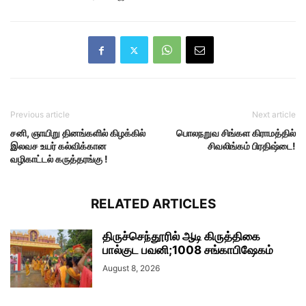
Previous article
Next article
சனி, ஞாயிறு தினங்களில் கிழக்கில்
பொலநறுவ சிங்கள கிராமத்தில்
இலவச உயர் கல்விக்கான
சிவலிங்கம் பிரதிஷ்டை!
வழிகாட்டல் கருத்தரங்கு !
RELATED ARTICLES
திருச்செந்தூரில் ஆடி கிருத்திகை
பால்குட பவனி;1008 சங்காபிஷேகம்
August 8, 2026