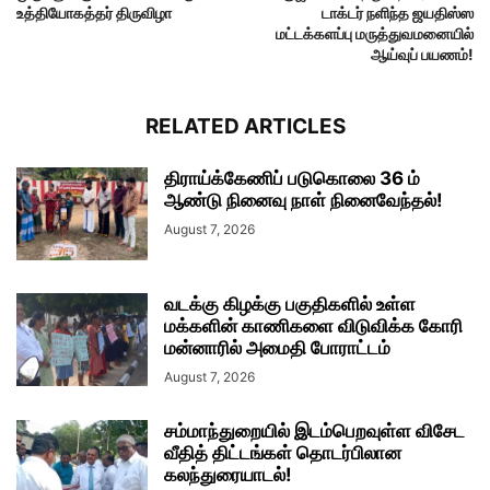
உத்தியோகத்தர் திருவிழா
டாக்டர் நளிந்த ஜயதிஸ்ஸ
மட்டக்களப்பு மருத்துவமனையில்
ஆய்வுப் பயணம்!
RELATED ARTICLES
திராய்க்கேணிப் படுகொலை 36 ம்
ஆண்டு நினைவு நாள் நினைவேந்தல்!
August 7, 2026
வடக்கு கிழக்கு பகுதிகளில் உள்ள
மக்களின் காணிகளை விடுவிக்க கோரி
மன்னாரில் அமைதி போராட்டம்
August 7, 2026
சம்மாந்துறையில் இடம்பெறவுள்ள விசேட
வீதித் திட்டங்கள் தொடர்பிலான
கலந்துரையாடல்!