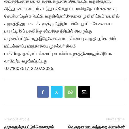
வைத்தியசாலையின் ஸ்தாபகருமாக செயற்பட்டு வருகின்றார்.
அத்துடன் மாவட்டம் கடந்து பல்வேறுபட்ட மனிதநேய மிக்க சமூக
செயற்பாட்டில் ஈடுபட்டு வருகின்றார்.இதனை முன்னிட்டும் லயன்ஸ்
கழகத்தினூடாக மக்களுக்கு ஆற்றிய பல்வேறுபட்ட சேவையை
பாராட்டி இப் பதவிக்கு சர்வதேச ரீதியில் அவருக்கு
வழங்கப்பட்டுள்ளது.இதேவேளை மட்டக்களப்பு காந்தி பூங்காவில்
மட்டக்களப்பு மாநகரசபை முதல்வர் சிவம்
பாக்கியநாதன்,மட்டக்களப்பு லயன்ஸ் கழகத்தினராலும் அமோக
வரவேற்பு வழங்கப்பட்டது.
0771607517. 22.07.2025.
Previous article
Next article
முருகனுக்கு பட்டுக்கொணரும்
வெகுஜன ஊடகத்துறை அமைச்சர்