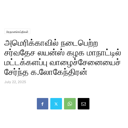
பிரதானசெய்திகள்
அமெரிக்காவில் நடைபெற்ற
சர்வதேச லயன்ஸ் கழக மாநாட்டில்
மட்டக்களப்பு வாழைச்சேனையைச்
சேர்ந்த க.லோகேந்திரன்
July 22, 2025