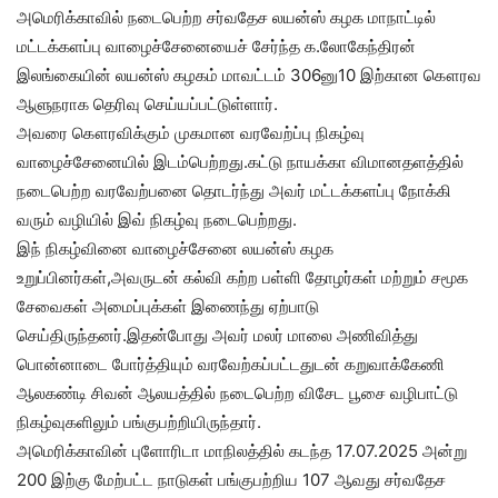
அமெரிக்காவில் நடைபெற்ற சர்வதேச லயன்ஸ் கழக மாநாட்டில்
மட்டக்களப்பு வாழைச்சேனையைச் சேர்ந்த க.லோகேந்திரன்
இலங்கையின் லயன்ஸ் கழகம் மாவட்டம் 306னு10 இற்கான கௌரவ
ஆளுநராக தெரிவு செய்யப்பட்டுள்ளார்.
அவரை கௌரவிக்கும் முகமான வரவேற்ப்பு நிகழ்வு
வாழைச்சேனையில் இடம்பெற்றது.கட்டு நாயக்கா விமானதளத்தில்
நடைபெற்ற வரவேற்பனை தொடர்ந்து அவர் மட்டக்களப்பு நோக்கி
வரும் வழியில் இவ் நிகழ்வு நடைபெற்றது.
இந் நிகழ்வினை வாழைச்சேனை லயன்ஸ் கழக
உறுப்பினர்கள்,அவருடன் கல்வி கற்ற பள்ளி தோழர்கள் மற்றும் சமூக
சேவைகள் அமைப்புக்கள் இணைந்து ஏற்பாடு
செய்திருந்தனர்.இதன்போது அவர் மலர் மாலை அணிவித்து
பொன்னாடை போர்த்தியும் வரவேற்கப்பட்டதுடன் கறுவாக்கேணி
ஆலகண்டி சிவன் ஆலயத்தில் நடைபெற்ற விசேட பூசை வழிபாட்டு
நிகழ்வுகளிலும் பங்குபற்றியிருந்தார்.
அமெரிக்காவின் புளோரிடா மாநிலத்தில் கடந்த 17.07.2025 அன்று
200 இற்கு மேற்பட்ட நாடுகள் பங்குபற்றிய 107 ஆவது சர்வதேச