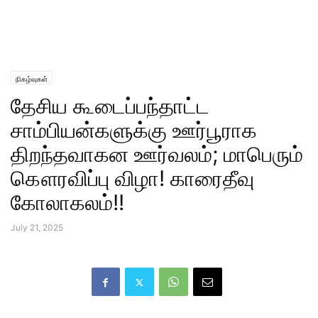
நிகழ்வுகள்
தேசிய கூடைப்பந்தாட்ட
சாம்பியன்களுக்கு ஊர்பூராக
திறந்தவாகன ஊர்வலம்; மாபெரும்
கௌரவிப்பு விழா! காரைதீவு
கோலாகலம்!!
July 21, 2025