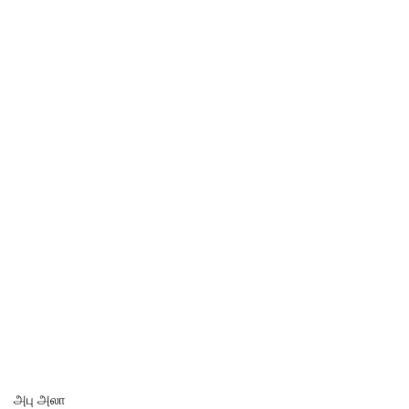
அபு அலா