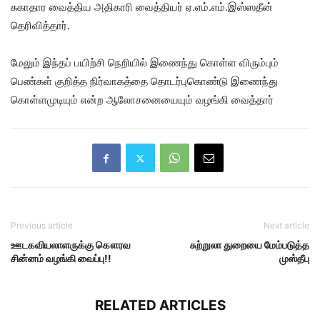
சுகாதார வைத்திய அதிகாரி வைத்தியர் ஏ.எம்.எம்.இஸ்ஸதீன்
தெரிவித்தார்.
மேலும் இந்தப் பயிற்சி நெறியில் இணைந்து கொள்ள விரும்பும்
பெண்கள் குறித்த நிர்வாகத்தை தொடர்புகொண்டு இணைந்து
கொள்ளமுடியும் என்ற ஆலோசனையையும் வழங்கி வைத்தார்
Previous article
Next article
ஊடகவியலாளருக்கு கௌரவ
சுற்றுலா துறையை மேம்படுத்த
சின்னம் வழங்கி வைப்பு!!
முஸ்தீபு
RELATED ARTICLES